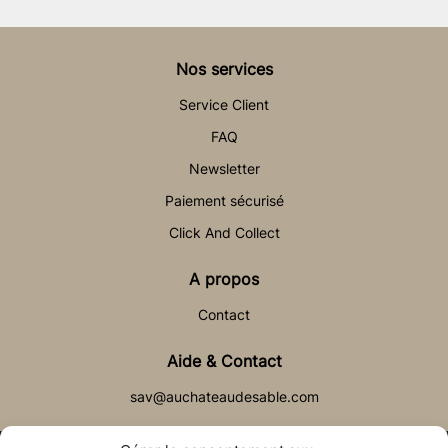
Nos services
Service Client
FAQ
Newsletter
Paiement sécurisé
Click And Collect
A propos
Contact
Aide & Contact
sav@auchateaudesable.com