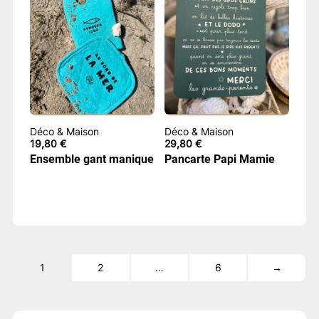
Déco & Maison
Déco & Maison
19,80
€
29,80
€
Ensemble gant manique
Pancarte Papi Mamie
1
2
…
6
→