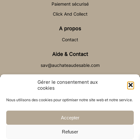
Paiement sécurisé
Click And Collect
A propos
Contact
Aide & Contact
sav@auchateaudesable.com
Gérer le consentement aux
cookies
Nous utilisons des cookies pour optimiser notre site web et notre service.
© Château de Sable 2021
Politique de cookies (UE)
CGV
Réalisé par l’agence web :
PixelsAgency.fr
Accepter
Refuser