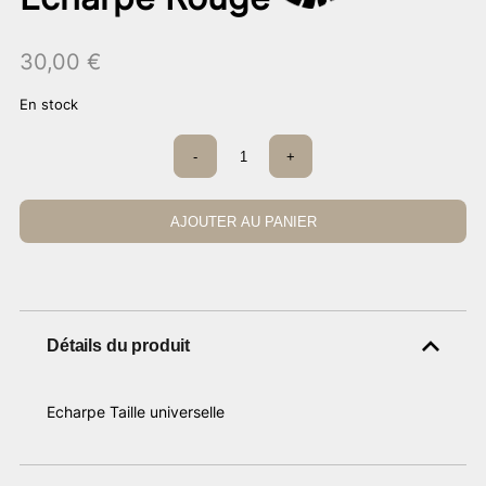
30,00
€
En stock
quantité
-
+
de
Echarpe
Rouge
AJOUTER AU PANIER
Détails du produit
Echarpe Taille universelle