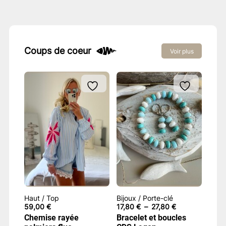
Coups de coeur
Voir plus
Haut / Top
Bijoux / Porte-clé
Plage
59,00
€
17,80
€
–
27,80
€
de
Chemise rayée
Bracelet et boucles
prix :