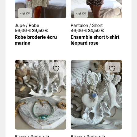
-50%
-50%
Jupe / Robe
Pantalon / Short
Le
Le
Le
Le
59,00
€
29,50
€
49,00
€
24,50
€
prix
prix
prix
prix
Robe broderie écru
Ensemble short t-shirt
initial
actuel
initial
actuel
marine
léopard rose
était :
est :
était :
est :
59,00 €.
29,50 €.
49,00 €.
24,50 €.
Bijoux / Porte-clé
Bijoux / Porte-clé