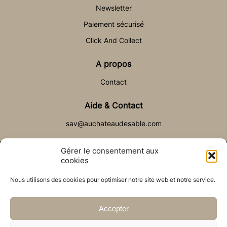
Newsletter
Paiement sécurisé
Click And Collect
A propos
Contact
Aide & Contact
sav@auchateaudesable.com
Gérer le consentement aux
cookies
Nous utilisons des cookies pour optimiser notre site web et notre service.
© Château de Sable 2021
Politique de cookies (UE)
CGV
Réalisé par l’agence web :
PixelsAgency.fr
Accepter