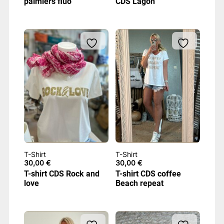
palmiers fluo
CDS Lagon
17,80 €
à
27,80 €
T-Shirt
T-Shirt
30,00
€
30,00
€
T-shirt CDS Rock and
T-shirt CDS coffee
love
Beach repeat