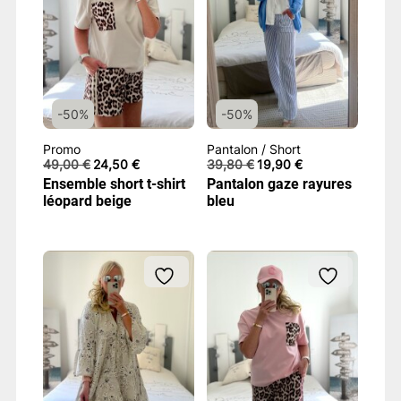
-50%
-50%
Promo
Pantalon / Short
Le
Le
Le
Le
49,00
€
24,50
€
39,80
€
19,90
€
prix
prix
prix
prix
Ensemble short t-shirt
Pantalon gaze rayures
initial
actuel
initial
actuel
léopard beige
bleu
était :
est :
était :
est :
49,00 €.
24,50 €.
39,80 €.
19,90 €.