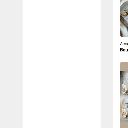
Acce
Bou