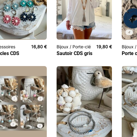
ssoires
16,80
€
Bijoux / Porte-clé
19,80
€
Bijoux 
cles CDS
Sautoir CDS gris
Porte 