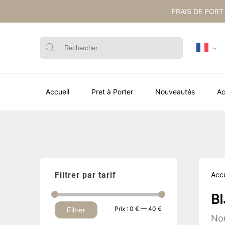
FRAIS DE PORT
Accueil
Pret à Porter
Nouveautés
Ac
Filtrer par tarif
Accu
B
Prix
Prix
Prix :
0 €
—
40 €
Filtrer
Nou
min
max