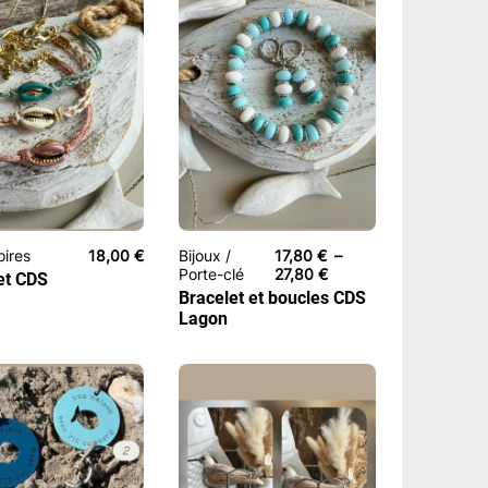
oires
18,00
€
Bijoux /
17,80
€
–
Plage
Porte-clé
27,80
€
et CDS
de
Bracelet et boucles CDS
prix :
Lagon
17,80 €
à
27,80 €