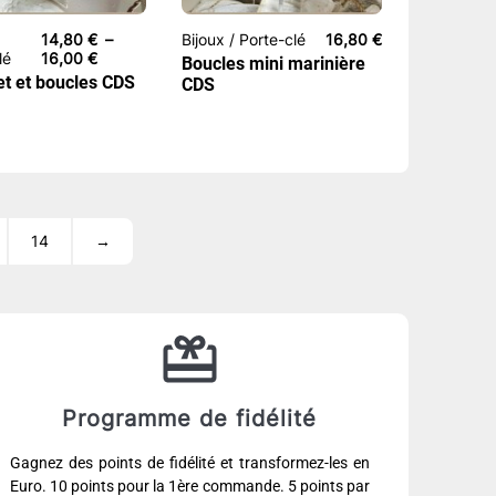
14,80
€
–
Bijoux / Porte-clé
16,80
€
Plage
lé
16,00
€
Boucles mini marinière
de
et et boucles CDS
CDS
prix :
14,80 €
à
16,00 €
14
→
Programme de fidélité
Gagnez des points de fidélité et transformez-les en
Euro. 10 points pour la 1ère commande. 5 points par