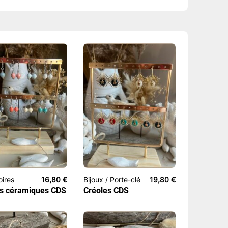
oires
16,80
€
Bijoux / Porte-clé
19,80
€
s céramiques CDS
Créoles CDS