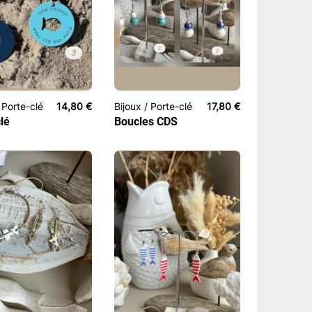
/ Porte-clé
14,80
€
Bijoux / Porte-clé
17,80
€
clé
Boucles CDS