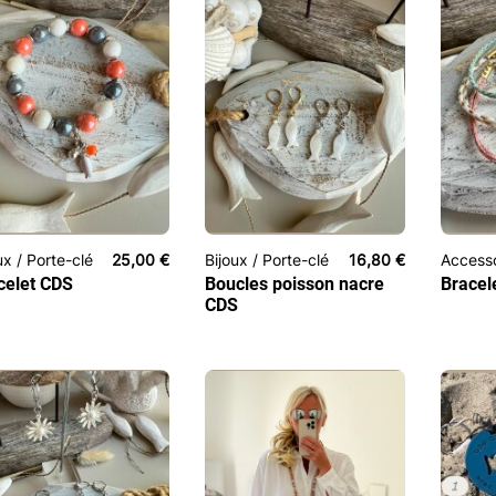
ux / Porte-clé
25,00
€
Bijoux / Porte-clé
16,80
€
Access
celet CDS
Boucles poisson nacre
Bracel
CDS