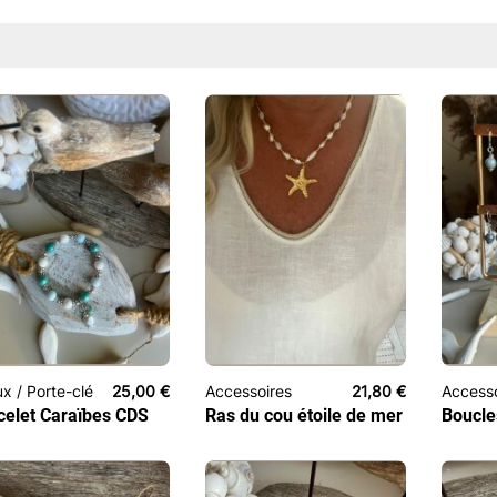
ux / Porte-clé
25,00
€
Accessoires
21,80
€
Access
celet Caraïbes CDS
Ras du cou étoile de mer
Boucle