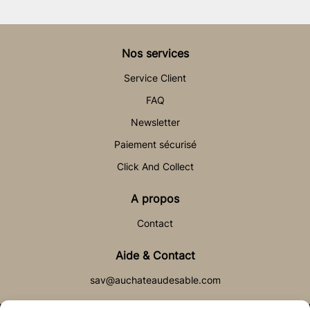
Nos services
Service Client
FAQ
Newsletter
Paiement sécurisé
Click And Collect
A propos
Contact
Aide & Contact
sav@auchateaudesable.com