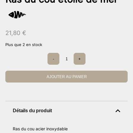
21,80
€
Plus que 2 en stock
quantité
-
+
de
Ras
du
cou
AJOUTER AU PANIER
étoile
de
mer
Détails du produit
Ras du cou acier inoxydable