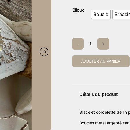
de
pri
Bijoux
Boucle
Bracel
14
à
16
quantité
-
+
de
Bracelet
et
boucles
AJOUTER AU PANIER
CDS
Détails du produit
Bracelet cordelette de lin 
Boucles métal argenté sans