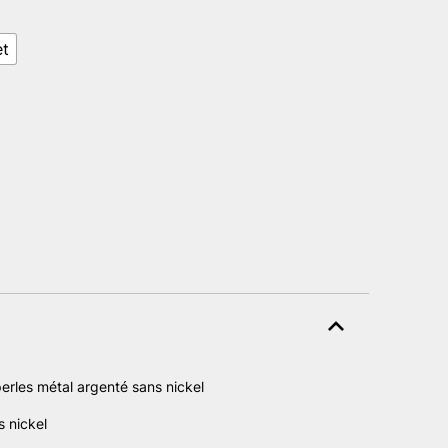
x :
et
,80 €
,00 €
perles métal argenté sans nickel
 nickel