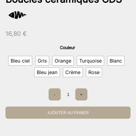
16,80
€
Couleur
Bleu ciel
Gris
Orange
Turquoise
Blanc
Bleu jean
Crème
Rose
quantité
-
+
de
Boucles
céramiques
CDS
AJOUTER AU PANIER