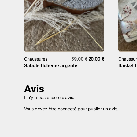
Le
Le
Chaussures
59,00
€
20,00
€
Chaussur
prix
prix
Sabots Bohème argenté
Basket 
initial
actuel
était :
est :
59,00 €.
20,00 €.
Avis
Il n’y a pas encore d’avis.
Vous devez être
connecté
pour publier un avis.