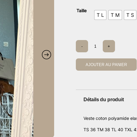
prix
prix
initial
actu
Taille
T L
T M
T S
était :
est :
59,00 €.
24,8
quantité
-
+
de
Veste
bear
rose
AJOUTER AU PANIER
Détails du produit
Veste coton polyamide ela
TS 36 TM 38 TL 40 TXL 4