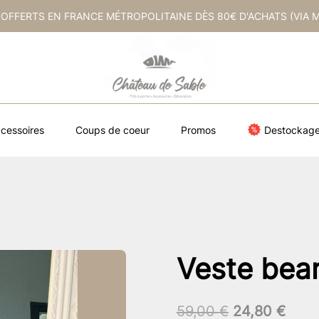
 OFFERTS EN FRANCE MÉTROPOLITAINE DÈS 80€ D'ACHATS (VIA 
cessoires
Coups de coeur
Promos
Destockag
Veste bear
Le
Le
59,00
€
24,80
€