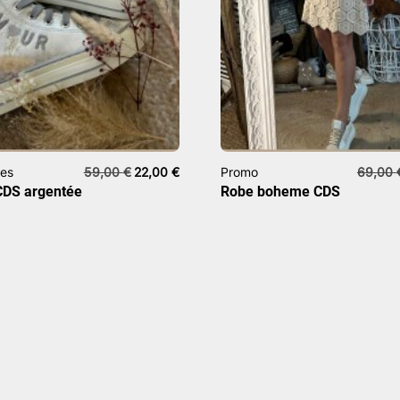
Le
Le
es
59,00
€
22,00
€
Promo
69,00
prix
prix
CDS argentée
Robe boheme CDS
initial
actuel
était :
est :
59,00 €.
22,00 €.