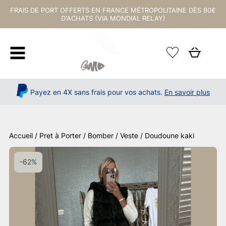
FRAIS DE PORT OFFERTS EN FRANCE MÉTROPOLITAINE DÈS 80€
D'ACHATS (VIA MONDIAL RELAY)
Payez en 4X sans frais pour vos achats.
En savoir plus
Accueil
/
Pret à Porter
/
Bomber / Veste
/ Doudoune kaki
-62%