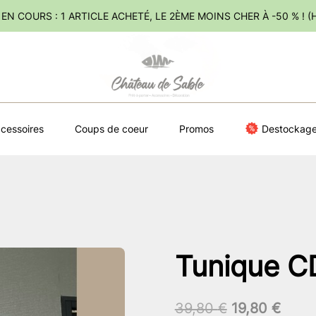
EN COURS : 1 ARTICLE ACHETÉ, LE 2ÈME MOINS CHER À -50 % ! 
cessoires
Coups de coeur
Promos
Destockag
Tunique C
Le
Le
39,80
€
19,80
€