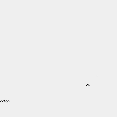
l
 €.
 coton