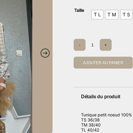
prix
prix
initial
actue
Taille
T L
T M
T S
était :
est :
39,80 €.
19,80
quantité
-
+
de
Tunique
CDS
marine
AJOUTER AU PANIER
Détails du produit
Tunique petit noeud 100%
TS 36/38
TM 38/40
TL 40/42