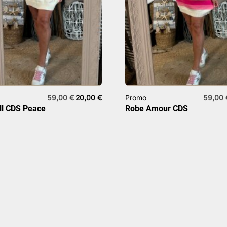
Le
Le
59,00
€
20,00
€
Promo
59,00
prix
prix
ll CDS Peace
Robe Amour CDS
initial
actuel
était :
est :
59,00 €.
20,00 €.