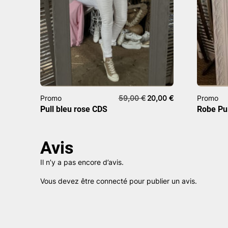
Le
Le
Promo
59,00
€
20,00
€
Promo
prix
prix
Pull bleu rose CDS
Robe Pu
initial
actuel
était :
est :
59,00 €.
20,00 €.
Avis
Il n’y a pas encore d’avis.
Vous devez être
connecté
pour publier un avis.