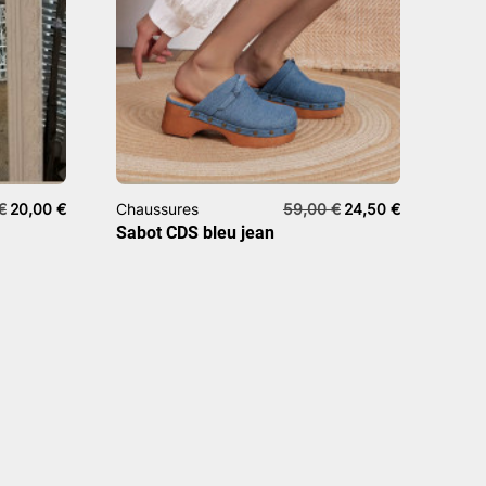
Le
Le
Le
Le
€
20,00
€
Chaussures
59,00
€
24,50
€
prix
prix
prix
prix
Sabot CDS bleu jean
initial
actuel
initial
actuel
était :
est :
était :
est :
59,00 €.
20,00 €.
59,00 €.
24,50 €.