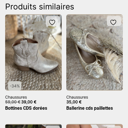
Produits similaires
-34%
Chaussures
Chaussures
Le
Le
59,00
€
39,00
€
35,00
€
prix
prix
Bottines CDS dorées
Ballerine cds paillettes
initial
actuel
était :
est :
59,00 €.
39,00 €.