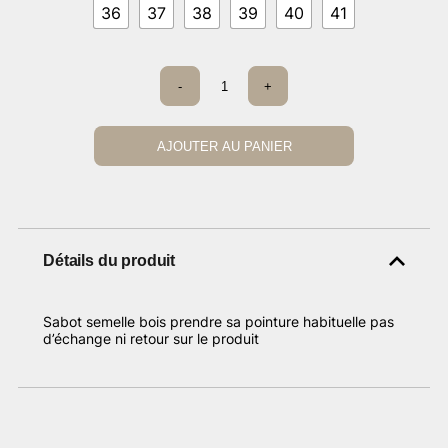
36
37
38
39
40
41
59,00 €.
24,50 €.
quantité
-
+
de
Sabot
CDS
bleu
AJOUTER AU PANIER
jean
Détails du produit
Sabot semelle bois prendre sa pointure habituelle pas
d’échange ni retour sur le produit