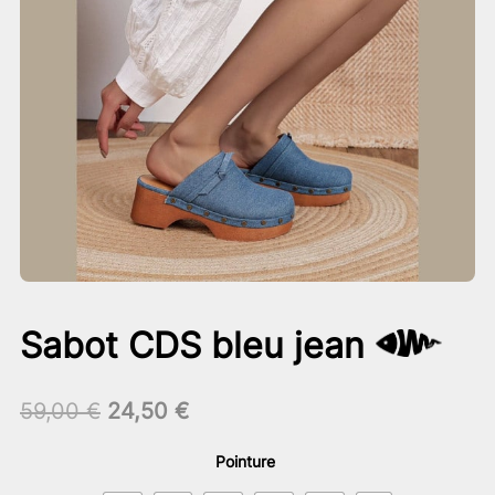
Sabot CDS bleu jean
Le
Le
59,00
€
24,50
€
prix
prix
initial
actuel
Pointure
était :
est :