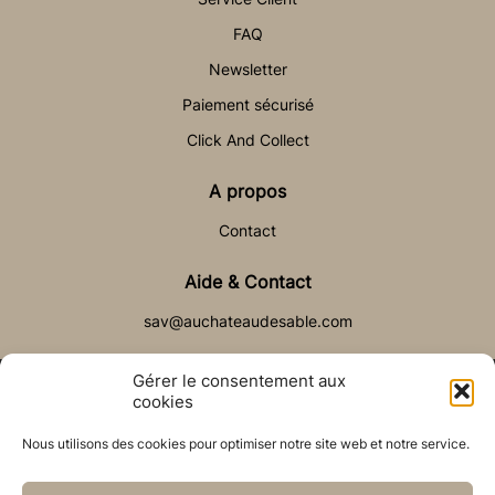
FAQ
Newsletter
Paiement sécurisé
Click And Collect
A propos
Contact
Aide & Contact
sav@auchateaudesable.com
Gérer le consentement aux
cookies
Nous utilisons des cookies pour optimiser notre site web et notre service.
© Château de Sable 2021
Politique de cookies (UE)
CGV
Réalisé par l’agence web :
PixelsAgency.fr