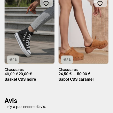
-59%
-58%
Chaussures
Chaussures
Le
Le
Plage
49,00
€
20,00
€
24,50
€
–
59,00
€
prix
prix
de
Basket CDS noire
Sabot CDS caramel
initial
actuel
prix :
était :
est :
24,50 €
49,00 €.
20,00 €.
à
59,00 €
Avis
Il n’y a pas encore d’avis.