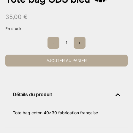
35,00
€
En stock
quantité
-
+
de
Tote
bag
CDS
AJOUTER AU PANIER
bleu
Détails du produit
Tote bag coton 40×30 fabrication française