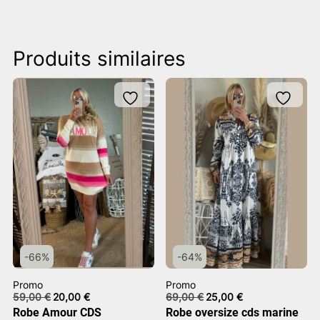
Produits similaires
-66%
-64%
Promo
Promo
Le
Le
Le
Le
59,00
€
20,00
€
69,00
€
25,00
€
prix
prix
prix
prix
Robe Amour CDS
Robe oversize cds marine