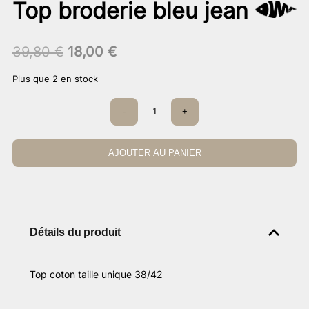
Top broderie bleu jean
Le
Le
39,80
€
18,00
€
prix
prix
Plus que 2 en stock
initial
actuel
était :
est :
quantité
-
+
39,80 €.
de
18,00 €.
Top
broderie
bleu
AJOUTER AU PANIER
jean
Détails du produit
Top coton taille unique 38/42