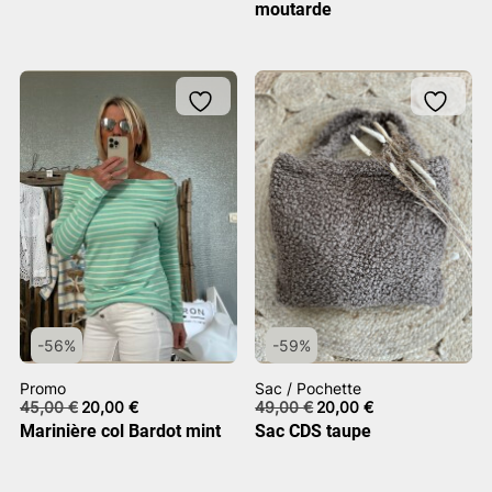
initial
actuel
initial
actuel
moutarde
était :
est :
était :
est :
59,00 €.
20,00 €.
69,00 €.
25,00 €.
-56%
-59%
Promo
Sac / Pochette
Le
Le
Le
Le
45,00
€
20,00
€
49,00
€
20,00
€
prix
prix
prix
prix
Marinière col Bardot mint
Sac CDS taupe
initial
actuel
initial
actuel
était :
est :
était :
est :
45,00 €.
20,00 €.
49,00 €.
20,00 €.