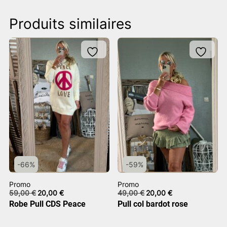
Produits similaires
-66%
-59%
Promo
Promo
Le
Le
Le
Le
59,00
€
20,00
€
49,00
€
20,00
€
prix
prix
prix
prix
Robe Pull CDS Peace
Pull col bardot rose
initial
actuel
initial
actuel
était :
est :
était :
est :
59,00 €.
20,00 €.
49,00 €.
20,00 €.