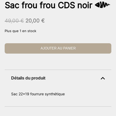
Sac frou frou CDS noir
Le
Le
49,00
€
20,00
€
prix
prix
Plus que 1 en stock
initial
actuel
était :
est :
49,00 €.
20,00 €.
AJOUTER AU PANIER
Détails du produit
Sac 22×19 fourrure synthétique