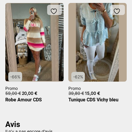
-66%
-62%
Promo
Promo
Le
Le
Le
Le
59,00
€
20,00
€
39,80
€
15,00
€
prix
prix
prix
prix
Robe Amour CDS
Tunique CDS Vichy bleu
initial
actuel
initial
actuel
était :
est :
était :
est :
59,00 €.
20,00 €.
39,80 €.
15,00 €.
Avis
Il n’y a pas encore d’avis.