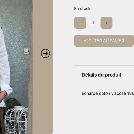
En stock
quantité
-
+
de
Écharpe
lurex
taupe
AJOUTER AU PANIER
Détails du produit
Écharpe coton viscose 18