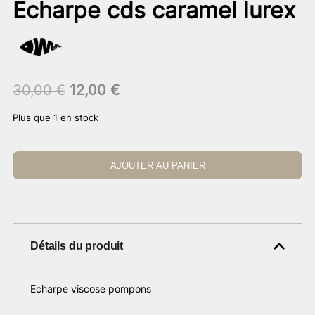
Echarpe cds caramel lurex
Le
Le
30,00
€
12,00
€
prix
prix
Plus que 1 en stock
initial
actuel
était :
est :
30,00 €.
12,00 €.
AJOUTER AU PANIER
Détails du produit
Echarpe viscose pompons