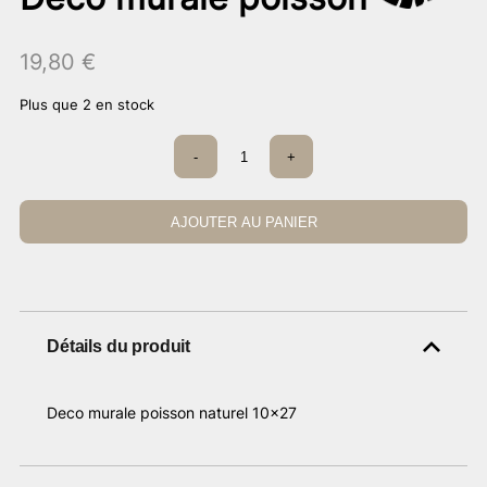
19,80
€
Plus que 2 en stock
quantité
-
+
de
Déco
murale
poisson
AJOUTER AU PANIER
Détails du produit
Deco murale poisson naturel 10×27