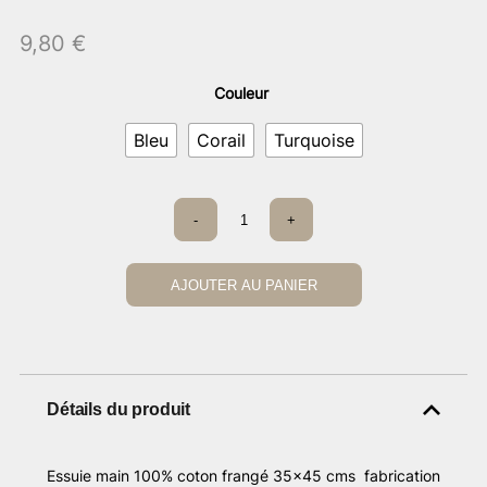
9,80
€
Couleur
Bleu
Corail
Turquoise
quantité
-
+
de
Essuie
main
maison
AJOUTER AU PANIER
de
vacances
Détails du produit
Essuie main 100% coton frangé 35×45 cms fabrication