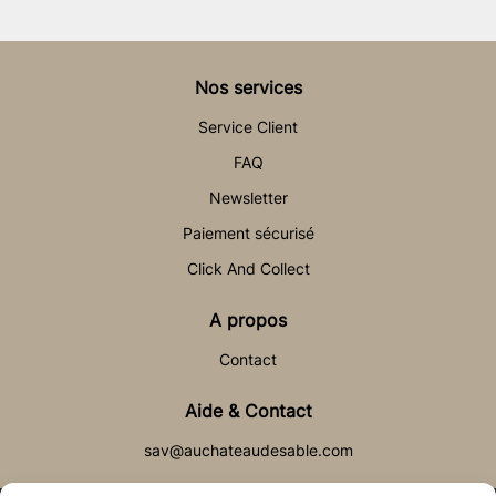
Nos services
Service Client
FAQ
Newsletter
Paiement sécurisé
Click And Collect
A propos
Contact
Aide & Contact
sav@auchateaudesable.com