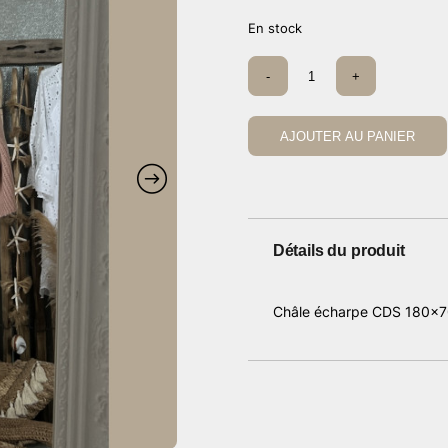
En stock
quantité
-
+
de
Châle
CDS
rose
AJOUTER AU PANIER
poudré
Détails du produit
Châle écharpe CDS 180×