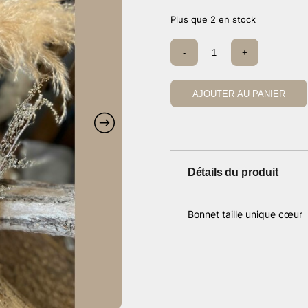
Plus que 2 en stock
quantité
-
+
de
Bonnet
ecru
cœur
AJOUTER AU PANIER
doré
Détails du produit
Bonnet taille unique cœur