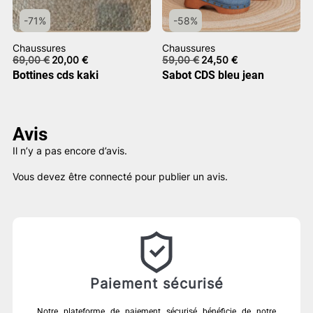
-71%
-58%
Chaussures
Chaussures
Le
Le
Le
Le
69,00
€
20,00
€
59,00
€
24,50
€
prix
prix
prix
prix
Bottines cds kaki
Sabot CDS bleu jean
initial
actuel
initial
actuel
était :
est :
était :
est :
69,00 €.
20,00 €.
59,00 €.
24,50 €.
Avis
Il n’y a pas encore d’avis.
Vous devez être
connecté
pour publier un avis.
Paiement sécurisé
Notre plateforme de paiement sécurisé bénéficie de notre