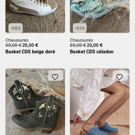
-58%
-61%
Chaussures
Chaussures
Le
Le
Le
Le
59,00
€
25,00
€
59,00
€
23,00
€
prix
prix
prix
prix
Basket CDS beige doré
Basket CDS céladon
initial
actuel
initial
actuel
était :
est :
était :
est :
59,00 €.
25,00 €.
59,00 €.
23,00 €.