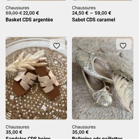
Chaussures
Chaussures
Le
Le
Plage
59,00
€
22,00
€
24,50
€
–
59,00
€
prix
prix
de
Basket CDS argentée
Sabot CDS caramel
initial
actuel
prix :
était :
est :
24,50 €
59,00 €.
22,00 €.
à
59,00 €
Chaussures
Chaussures
35,00
€
35,00
€
Sandales CDS beige
Ballerine cds paillettes