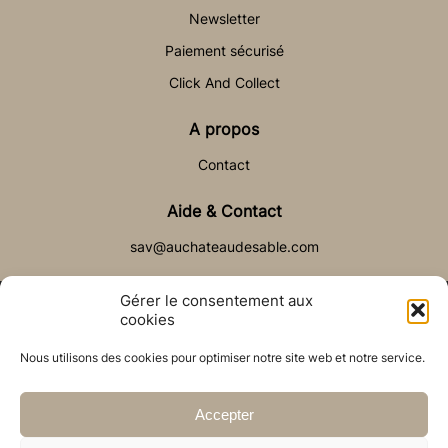
Newsletter
Paiement sécurisé
Click And Collect
A propos
Contact
Aide & Contact
sav@auchateaudesable.com
Gérer le consentement aux
cookies
Nous utilisons des cookies pour optimiser notre site web et notre service.
© Château de Sable 2021
Politique de cookies (UE)
CGV
Réalisé par l’agence web :
PixelsAgency.fr
Accepter