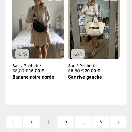
-57%
-67%
Sac / Pochette
Sac / Pochette
Le
Le
Le
Le
35,00
€
15,00
€
59,80
€
20,00
€
prix
prix
prix
prix
Banane noire dorée
Sac rive gauche
initial
actuel
initial
actuel
était :
est :
était :
est :
35,00 €.
15,00 €.
59,80 €.
20,00 €.
←
1
2
3
…
6
→