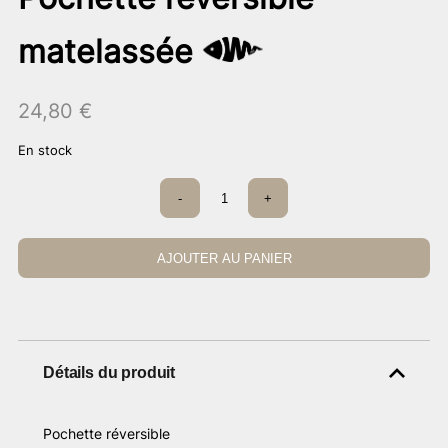
matelassée
24,80
€
En stock
quantité
-
+
de
Pochette
réversible
matelassée
AJOUTER AU PANIER
Détails du produit
Pochette réversible