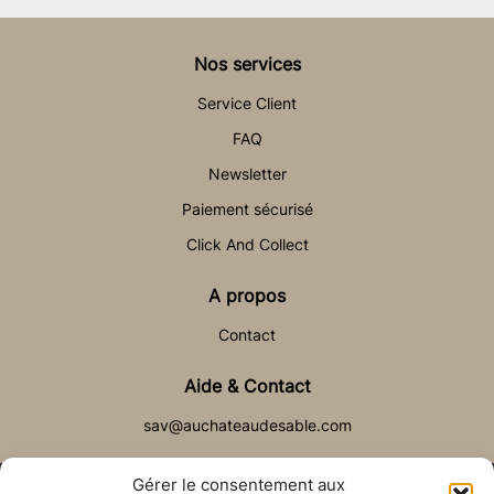
Nos services
Service Client
FAQ
Newsletter
Paiement sécurisé
Click And Collect
A propos
Contact
Aide & Contact
sav@auchateaudesable.com
Gérer le consentement aux