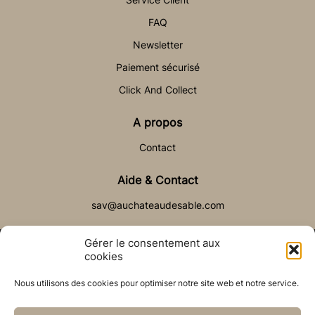
FAQ
Newsletter
Paiement sécurisé
Click And Collect
A propos
Contact
Aide & Contact
sav@auchateaudesable.com
Gérer le consentement aux
cookies
Nous utilisons des cookies pour optimiser notre site web et notre service.
© Château de Sable 2021
Politique de cookies (UE)
CGV
Réalisé par l’agence web :
PixelsAgency.fr