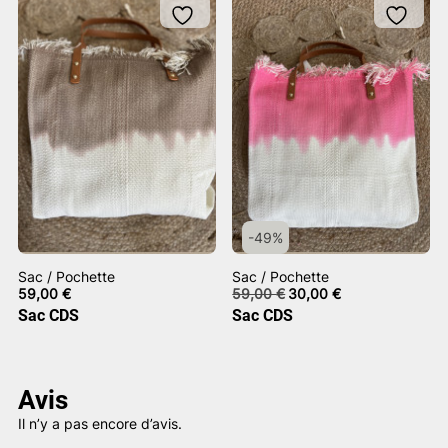
-49%
Sac / Pochette
Sac / Pochette
Le
Le
59,00
€
59,00
€
30,00
€
prix
prix
Sac CDS
Sac CDS
initial
actuel
était :
est :
59,00 €.
30,00 €.
Avis
Il n’y a pas encore d’avis.