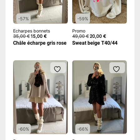
-57%
-59%
Echarpes bonnets
Promo
Le
Le
Le
Le
35,00
€
15,00
€
49,00
€
20,00
€
prix
prix
prix
prix
Châle écharpe gris rose
Sweat beige T40/44
initial
actuel
initial
actuel
était :
est :
était :
est :
35,00 €.
15,00 €.
49,00 €.
20,00 €.
-60%
-66%