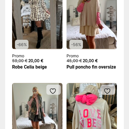
-66%
-56%
Promo
Promo
Le
Le
Le
Le
59,00
€
20,00
€
45,00
€
20,00
€
prix
prix
prix
prix
Robe Celia beige
Pull poncho fin oversize
initial
actuel
initial
actuel
était :
est :
était :
est :
59,00 €.
20,00 €.
45,00 €.
20,00 €.