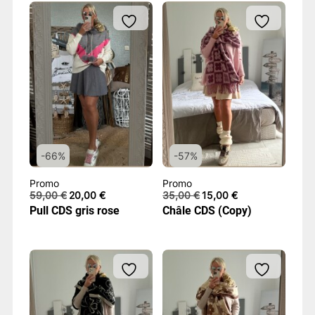
-66%
-57%
Promo
Promo
Le
Le
Le
Le
59,00
€
20,00
€
35,00
€
15,00
€
prix
prix
prix
prix
Pull CDS gris rose
Châle CDS (Copy)
initial
actuel
initial
actuel
était :
est :
était :
est :
59,00 €.
20,00 €.
35,00 €.
15,00 €.