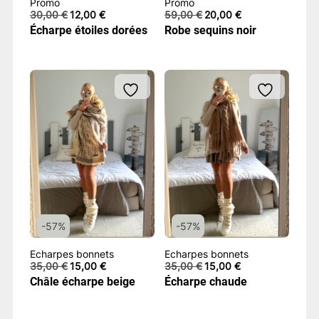
Promo
Promo
Le
Le
Le
Le
30,00
€
12,00
€
59,00
€
20,00
€
prix
prix
prix
prix
Écharpe étoiles dorées
Robe sequins noir
initial
actuel
initial
actuel
était :
est :
était :
est :
30,00 €.
12,00 €.
59,00 €.
20,00 €.
-57%
-57%
Echarpes bonnets
Echarpes bonnets
Le
Le
Le
Le
35,00
€
15,00
€
35,00
€
15,00
€
prix
prix
prix
prix
Châle écharpe beige
Écharpe chaude
initial
actuel
initial
actuel
était :
est :
était :
est :
35,00 €.
15,00 €.
35,00 €.
15,00 €.