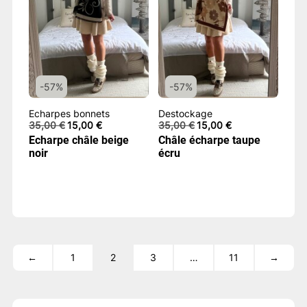
-57%
-57%
Echarpes bonnets
Destockage
Le
Le
Le
Le
35,00
€
15,00
€
35,00
€
15,00
€
prix
prix
prix
prix
Echarpe châle beige
Châle écharpe taupe
initial
actuel
initial
actuel
noir
écru
était :
est :
était :
est :
35,00 €.
15,00 €.
35,00 €.
15,00 €.
←
1
2
3
…
11
→