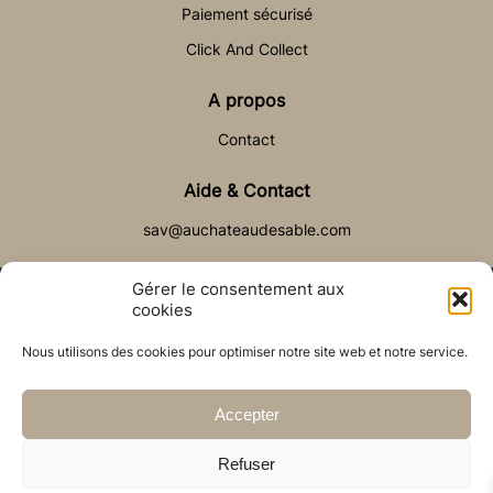
Paiement sécurisé
Click And Collect
A propos
Contact
Aide & Contact
sav@auchateaudesable.com
Gérer le consentement aux
cookies
Nous utilisons des cookies pour optimiser notre site web et notre service.
© Château de Sable 2021
Politique de cookies (UE)
CGV
Réalisé par l’agence web :
PixelsAgency.fr
Accepter
Refuser