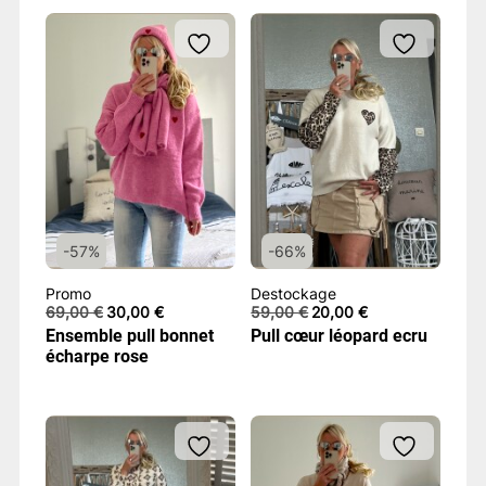
-57%
-66%
Promo
Destockage
Le
Le
Le
Le
69,00
€
30,00
€
59,00
€
20,00
€
prix
prix
prix
prix
Ensemble pull bonnet
Pull cœur léopard ecru
initial
actuel
initial
actuel
écharpe rose
était :
est :
était :
est :
69,00 €.
30,00 €.
59,00 €.
20,00 €.