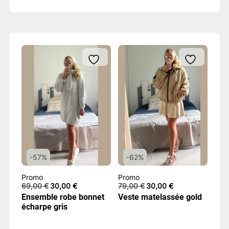
-57%
-62%
Promo
Promo
Le
Le
Le
Le
69,00
€
30,00
€
79,00
€
30,00
€
prix
prix
prix
prix
Ensemble robe bonnet
Veste matelassée gold
initial
actuel
initial
actuel
écharpe gris
était :
est :
était :
est :
69,00 €.
30,00 €.
79,00 €.
30,00 €.