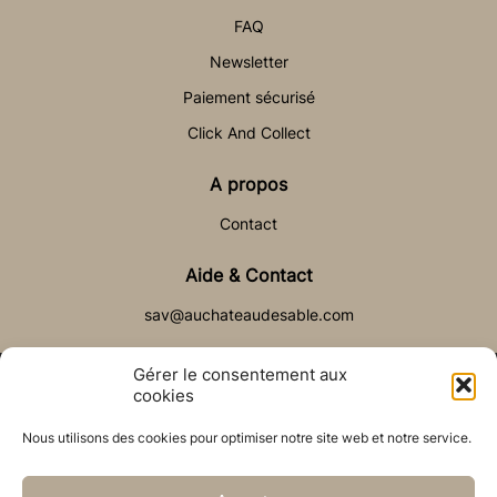
FAQ
Newsletter
Paiement sécurisé
Click And Collect
A propos
Contact
Aide & Contact
sav@auchateaudesable.com
Gérer le consentement aux
cookies
Nous utilisons des cookies pour optimiser notre site web et notre service.
© Château de Sable 2021
Politique de cookies (UE)
CGV
Réalisé par l’agence web :
PixelsAgency.fr