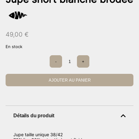
49,00
€
En stock
quantité
-
+
de
Jupe
short
blanche
AJOUTER AU PANIER
brodée
Détails du produit
Jupe taille unique 38/42