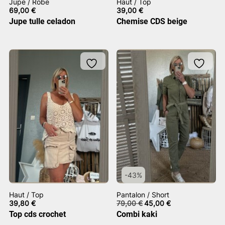
Jupe / Robe
Haut / Top
69,00
€
39,00
€
Jupe tulle celadon
Chemise CDS beige
-43%
Haut / Top
Pantalon / Short
Le
Le
39,80
€
79,00
€
45,00
€
prix
prix
Top cds crochet
Combi kaki
initial
actuel