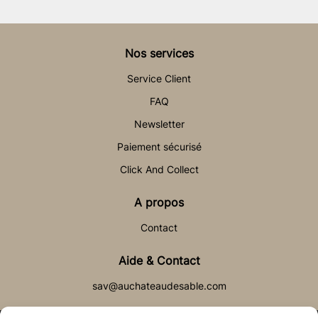
Nos services
Service Client
FAQ
Newsletter
Paiement sécurisé
Click And Collect
A propos
Contact
Aide & Contact
sav@auchateaudesable.com