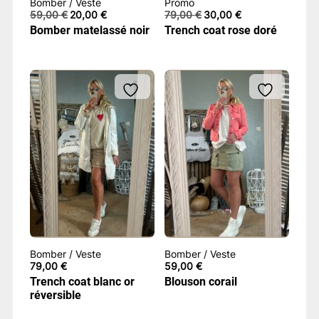
Bomber / Veste
Promo
Le
Le
Le
Le
59,00
€
20,00
€
79,00
€
30,00
€
prix
prix
prix
prix
Bomber matelassé noir
Trench coat rose doré
initial
actuel
initial
actuel
était :
est :
était :
est :
59,00 €.
20,00 €.
79,00 €.
30,00 €.
Bomber / Veste
Bomber / Veste
79,00
€
59,00
€
Trench coat blanc or
Blouson corail
réversible