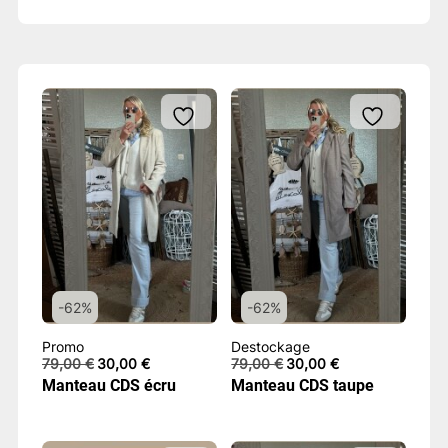
-62%
-62%
Promo
Destockage
Le
Le
Le
Le
79,00
€
30,00
€
79,00
€
30,00
€
prix
prix
prix
prix
Manteau CDS écru
Manteau CDS taupe
initial
actuel
initial
actuel
était :
est :
était :
est :
79,00 €.
30,00 €.
79,00 €.
30,00 €.