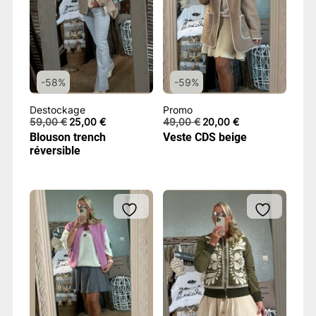
-58%
-59%
Destockage
Promo
Le
Le
Le
Le
59,00
€
25,00
€
49,00
€
20,00
€
prix
prix
prix
prix
Blouson trench
Veste CDS beige
initial
actuel
initial
actuel
réversible
était :
est :
était :
est :
59,00 €.
25,00 €.
49,00 €.
20,00 €.