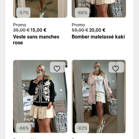
-57%
-66%
Promo
Promo
Le
Le
Le
Le
35,00
€
15,00
€
59,00
€
20,00
€
prix
prix
prix
prix
Veste sans manches
Bomber matelassé kaki
initial
actuel
initial
actuel
rose
était :
est :
était :
est :
35,00 €.
15,00 €.
59,00 €.
20,00 €.
-66%
-62%