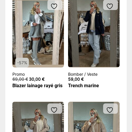
-57%
Promo
Bomber / Veste
Le
Le
69,00
€
30,00
€
59,00
€
prix
prix
Blazer lainage rayé gris
Trench marine
initial
actuel
était :
est :
69,00 €.
30,00 €.