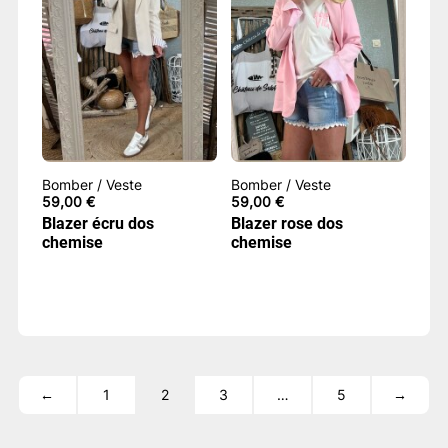
Bomber / Veste
Bomber / Veste
59,00
€
59,00
€
Blazer écru dos
Blazer rose dos
chemise
chemise
←
1
2
3
…
5
→