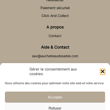
Paiement sécurisé
Click And Collect
A propos
Contact
Aide & Contact
sav@auchateaudesable.com
Gérer le consentement aux
cookies
Nous utilisons des cookies pour optimiser notre site web et notre service.
© Château de Sable 2021
Politique de cookies (UE)
CGV
Réalisé par l’agence web :
PixelsAgency.fr
Accepter
Refuser