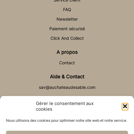
FAQ
Newsletter
Paiement sécurisé
Click And Collect
A propos
Contact
Aide & Contact
sav@auchateaudesable.com
Gérer le consentement aux
cookies
Nous utilisons des cookies pour optimiser notre site web et notre service.
© Château de Sable 2021
Politique de cookies (UE)
CGV
Réalisé par l’agence web :
PixelsAgency.fr