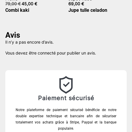
Le
Le
79,00
€
45,00
€
69,00
€
prix
prix
Combi kaki
Jupe tulle celadon
initial
actuel
était :
est :
79,00 €.
45,00 €.
Avis
Il n’y a pas encore d’avis.
Vous devez être
connecté
pour publier un avis.
Paiement sécurisé
Notre plateforme de paiement sécurisé bénéficie de notre
double expertise technique et bancaire afin de sécuriser
totalement vos achats grâce à Stripe, Paypal et la banque
populaire.