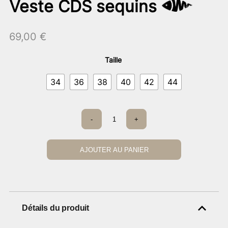
Veste CDS sequins
69,00
€
Taille
34
36
38
40
42
44
quantité
-
+
de
Veste
CDS
sequins
AJOUTER AU PANIER
Détails du produit