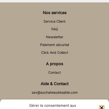
Nos services
Service Client
FAQ
Newsletter
Paiement sécurisé
Click And Collect
A propos
Contact
Aide & Contact
sav@auchateaudesable.com
Gérer le consentement aux