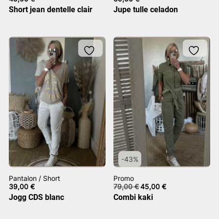
Short jean dentelle clair
Jupe tulle celadon
-43%
Pantalon / Short
Promo
Le
Le
39,00
€
79,00
€
45,00
€
prix
prix
Jogg CDS blanc
Combi kaki
initial
actuel
était :
est :