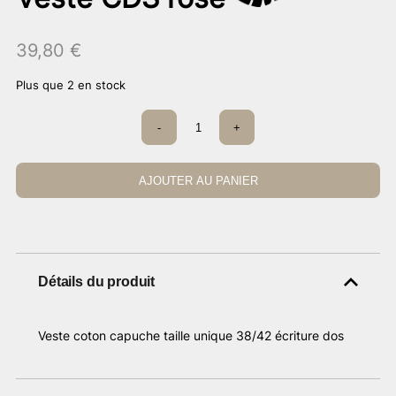
39,80
€
Plus que 2 en stock
quantité
-
+
de
Veste
CDS
rose
AJOUTER AU PANIER
Détails du produit
Veste coton capuche taille unique 38/42 écriture dos