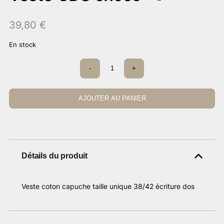
39,80
€
En stock
quantité
-
+
de
Veste
CDS
choco
AJOUTER AU PANIER
Détails du produit
Veste coton capuche taille unique 38/42 écriture dos