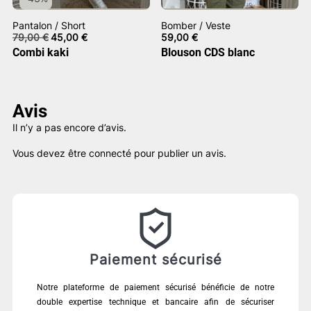
Pantalon / Short
Bomber / Veste
Le
Le
79,00
€
45,00
€
59,00
€
prix
prix
Combi kaki
Blouson CDS blanc
initial
actuel
était :
est :
79,00 €.
45,00 €.
Avis
Il n’y a pas encore d’avis.
Vous devez être
connecté
pour publier un avis.
Paiement sécurisé
Notre plateforme de paiement sécurisé bénéficie de notre
double expertise technique et bancaire afin de sécuriser