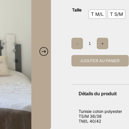
Taille
T M/L
T S/M
quantité
-
+
de
Tunique
Vichy
cœur
AJOUTER AU PANIER
Détails du produit
Tunisie coton polyester
TS/M 36/38
TM/L 40/42