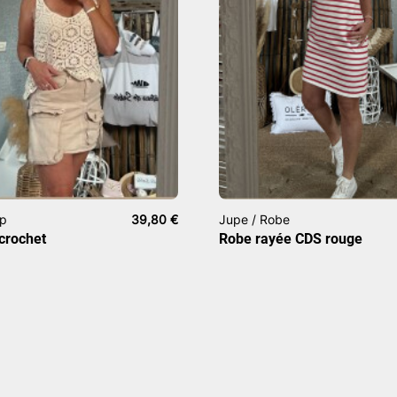
op
39,80
€
Jupe / Robe
crochet
Robe rayée CDS rouge