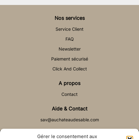
Nos services
Service Client
FAQ
Newsletter
Paiement sécurisé
Click And Collect
A propos
Contact
Aide & Contact
sav@auchateaudesable.com
Gérer le consentement aux