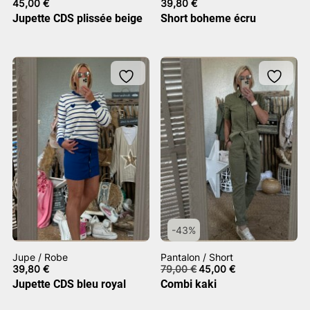
45,00
€
39,80
€
Jupette CDS plissée beige
Short boheme écru
-43%
Jupe / Robe
Pantalon / Short
Le
Le
39,80
€
79,00
€
45,00
€
prix
prix
Jupette CDS bleu royal
Combi kaki
initial
actuel
était :
est :