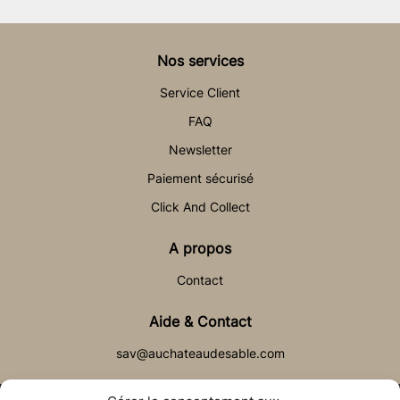
Nos services
Service Client
FAQ
Newsletter
Paiement sécurisé
Click And Collect
A propos
Contact
Aide & Contact
sav@auchateaudesable.com