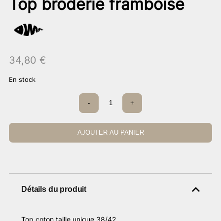
Top broderie framboise
34,80
€
En stock
quantité
-
+
de
Top
broderie
framboise
AJOUTER AU PANIER
Détails du produit
Top coton taille unique 38/42