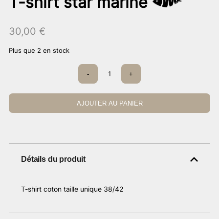
T-shirt star marine
30,00
€
Plus que 2 en stock
quantité
-
+
de
T-
shirt
star
AJOUTER AU PANIER
marine
Détails du produit
T-shirt coton taille unique 38/42