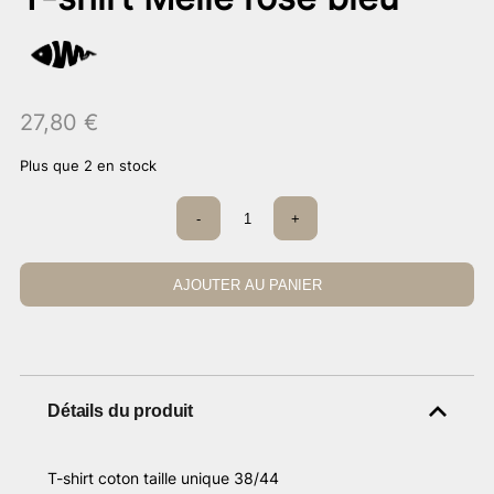
27,80
€
Plus que 2 en stock
quantité
-
+
de
T-
shirt
Melle
AJOUTER AU PANIER
rose
bleu
Détails du produit
T-shirt coton taille unique 38/44