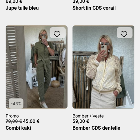
69,00
€
39,00
€
Jupe tulle bleu
Short lin CDS corail
-43%
Promo
Bomber / Veste
Le
Le
79,00
€
45,00
€
59,00
€
prix
prix
Combi kaki
Bomber CDS dentelle
initial
actuel
était :
est :