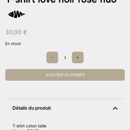
30,00
€
En stock
quantité
-
+
de
T-
shirt
love
AJOUTER AU PANIER
noir
rose
fluo
Détails du produit
T-shirt coton taille