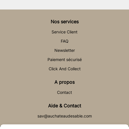
Nos services
Service Client
FAQ
Newsletter
Paiement sécurisé
Click And Collect
A propos
Contact
Aide & Contact
sav@auchateaudesable.com