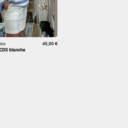
obe
45,00
€
 CDS blanche