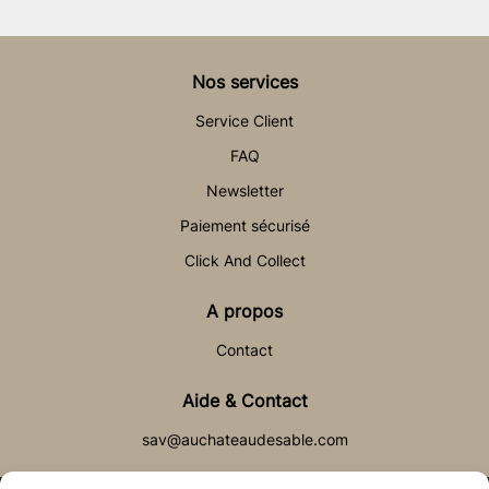
Nos services
Service Client
FAQ
Newsletter
Paiement sécurisé
Click And Collect
A propos
Contact
Aide & Contact
sav@auchateaudesable.com