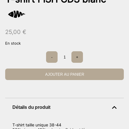
25,00
€
En stock
quantité
-
+
de
T-
shirt
FISH
AJOUTER AU PANIER
CDS
blanc
Détails du produit
T-shirt taille unique 38-44