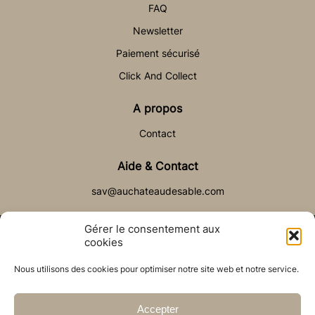
FAQ
Newsletter
Paiement sécurisé
Click And Collect
A propos
Contact
Aide & Contact
sav@auchateaudesable.com
Gérer le consentement aux
cookies
Nous utilisons des cookies pour optimiser notre site web et notre service.
© Château de Sable 2021
Politique de cookies (UE)
CGV
Réalisé par l’agence web :
PixelsAgency.fr
Accepter