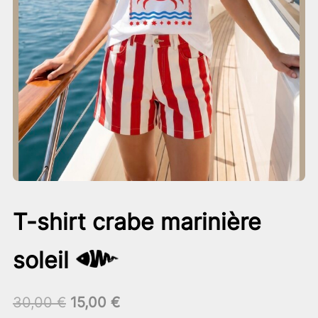
T-shirt crabe marinière
soleil
Le
Le
30,00
€
15,00
€