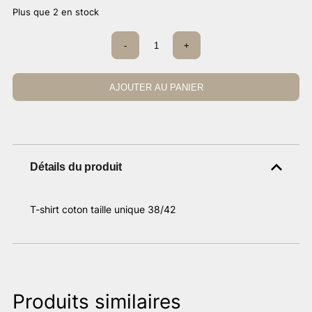
prix
prix
Plus que 2 en stock
initial
actuel
était :
est :
quantité
-
+
30,00 €.
de
15,00 €.
T-
shirt
crabe
AJOUTER AU PANIER
marinière
soleil
Détails du produit
T-shirt coton taille unique 38/42
Produits similaires