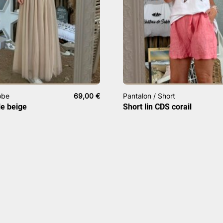
obe
69,00
€
Pantalon / Short
le beige
Short lin CDS corail