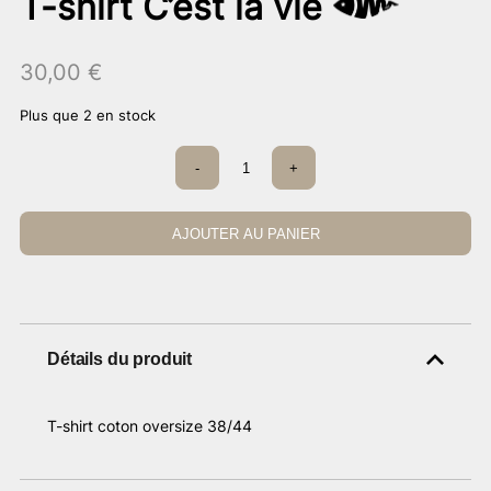
T-shirt C’est la vie
30,00
€
Plus que 2 en stock
quantité
-
+
de
T-
shirt
C’est
AJOUTER AU PANIER
la
vie
Détails du produit
T-shirt coton oversize 38/44