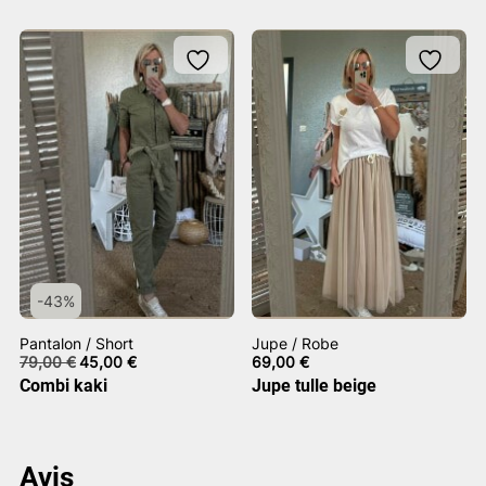
-43%
Pantalon / Short
Jupe / Robe
Le
Le
79,00
€
45,00
€
69,00
€
prix
prix
Combi kaki
Jupe tulle beige
initial
actuel
était :
est :
79,00 €.
45,00 €.
Avis