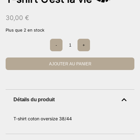
30,00
€
Plus que 2 en stock
quantité
-
+
de
T-
shirt
C’est
AJOUTER AU PANIER
la
vie
Détails du produit
T-shirt coton oversize 38/44