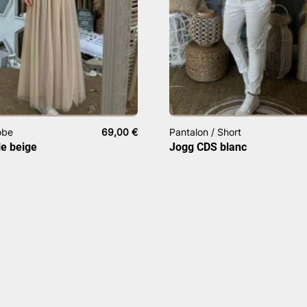
obe
69,00
€
Pantalon / Short
le beige
Jogg CDS blanc