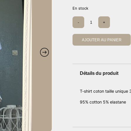
En stock
quantité
-
+
de
T-
shirt
blanc
AJOUTER AU PANIER
rose
love
Détails du produit
T-shirt coton taille uniqu
95% cotton 5% elastane